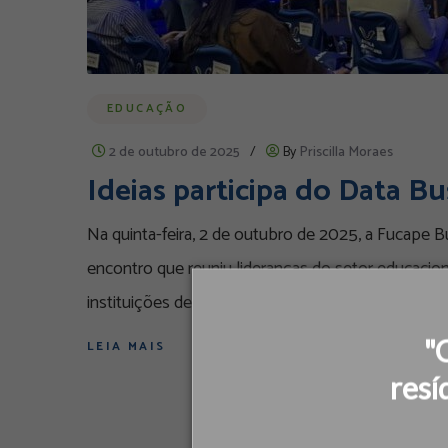
EDUCAÇÃO
2 de outubro de 2025
/
By
Priscilla Moraes
Ideias participa do Data B
Na quinta-feira, 2 de outubro de 2025, a Fucape 
encontro que reuniu lideranças do setor educacion
instituições de ensino e o mercado para refletir so
"
LEIA MAIS
resí