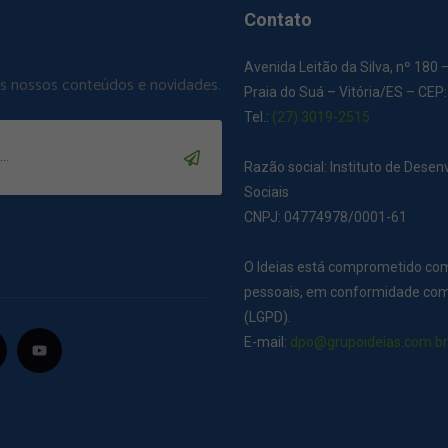
Contato
Avenida Leitão da Silva, nº 180 
os nossos conteúdos e novidades.
Praia do Suá – Vitória/ES – CEP
Tel.:
(27) 3019-2515
Razão social: Instituto de Dese
Sociais
CNPJ: 04774978/0001-61
O Ideias está comprometido co
pessoais, em conformidade com 
(LGPD).
E-mail:
dpo@grupoideias.com.b