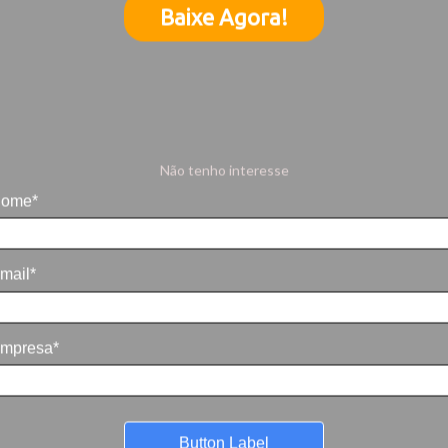
Baixe Agora!
Não tenho interesse
ome*
mail*
mpresa*
Button Label