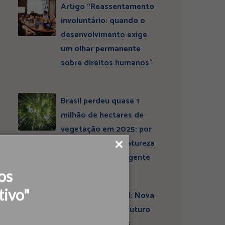
Artigo “Reassentamento
involuntário: quando o
desenvolvimento exige
um olhar permanente
sobre direitos humanos”
Brasil perdeu quase 1
milhão de hectares de
vegetação em 2025: por
que conservar a natureza
continua sendo urgente
os
tivo"
Entrevista ESBrasil: Nova
liderança projeta futuro
do Instituto Ideias