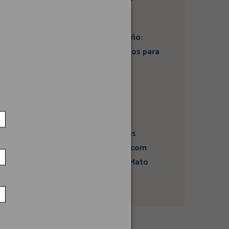
Artigo: Super El Niño:
estamos preparados para
seus impactos na
economia?
Campanha sobre
atividades sísmicas
fortalece diálogo com
comunidades em Mato
Grosso do Sul