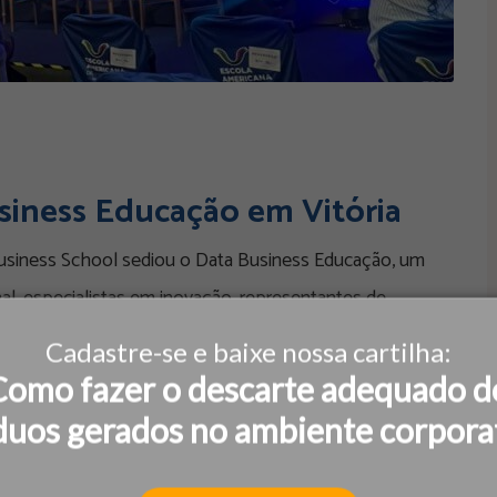
usiness Educação em Vitória
Business School sediou o Data Business Educação, um
al, especialistas em inovação, representantes de
bre “Escola, tecnologia
Cadastre-se e baixe nossa cartilha:
Como fazer o descarte adequado d
duos gerados no ambiente corpora