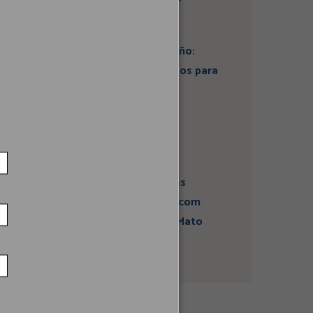
Artigo: Super El Niño:
estamos preparados para
seus impactos na
economia?
Campanha sobre
atividades sísmicas
fortalece diálogo com
comunidades em Mato
Grosso do Sul