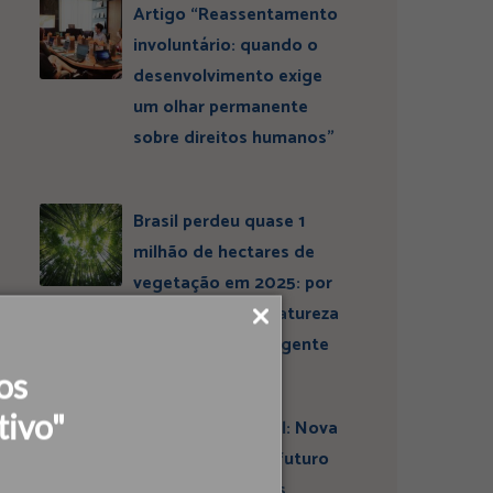
Artigo “Reassentamento
involuntário: quando o
desenvolvimento exige
um olhar permanente
sobre direitos humanos”
Brasil perdeu quase 1
milhão de hectares de
vegetação em 2025: por
que conservar a natureza
continua sendo urgente
os
tivo"
Entrevista ESBrasil: Nova
liderança projeta futuro
do Instituto Ideias