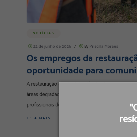
NOTÍCIAS
22 de junho de 2026
/
By
Priscilla Moraes
Os empregos da restauraç
oportunidade para comuni
A restauração ambiental está criando uma nova ge
áreas degradadas, essa atividade impulsiona a ec
profissionais de diferentes áreas. Em um cenário
"
resí
LEIA MAIS