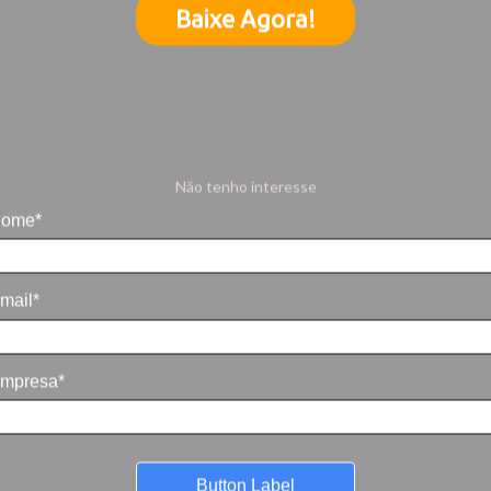
Baixe Agora!
Não tenho interesse
ome*
mail*
mpresa*
Button Label