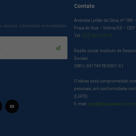
Contato
Avenida Leitão da Silva, nº 180 
os nossos conteúdos e novidades.
Praia do Suá – Vitória/ES – CEP
Tel.:
(27) 3019-2515
Razão social: Instituto de Dese
Sociais
CNPJ: 04774978/0001-61
O Ideias está comprometido co
pessoais, em conformidade com 
(LGPD).
E-mail:
dpo@grupoideias.com.b