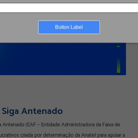
Button Label
da Siga Antenado
ga Antenado (EAF – Entidade Administradora da Faixa de
ucrativos criada por determinação da Anatel para apoiar a