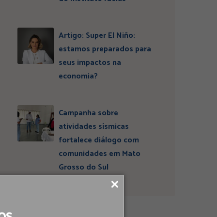
Artigo: Super El Niño:
estamos preparados para
seus impactos na
economia?
Campanha sobre
atividades sísmicas
fortalece diálogo com
comunidades em Mato
Grosso do Sul
os