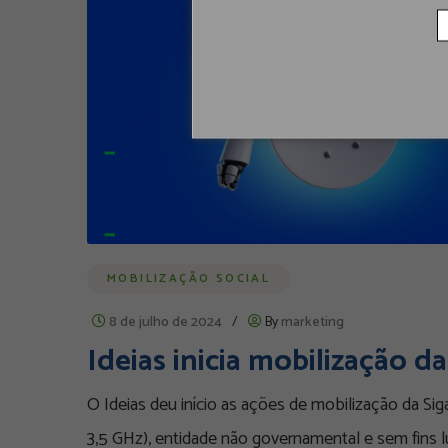
MOBILIZAÇÃO SOCIAL
8 de julho de 2024
/
By
marketing
Ideias inicia mobilização 
O Ideias deu início as ações de mobilização da Si
3,5 GHz), entidade não governamental e sem fins l