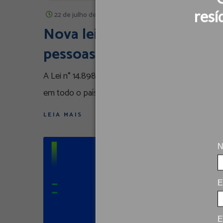
resí
22 de julho de 2024
/
By
marketing
Nova lei garante tarifa soc
pessoas de baixa renda
A Lei n° 14.898, de junho de 2024, institui a tarif
em todo o país. Essas famílias receberão um des
LEIA MAIS
N
E
E