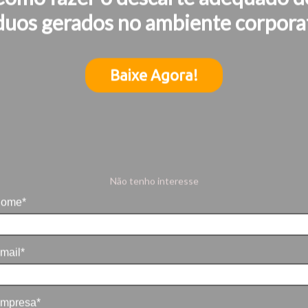
duos gerados no ambiente corpora
ial de água e esgoto para
Baixe Agora!
a social de água e esgoto para os cidadãos de baixa renda
conto de 50% sobre o preço cobrado pela faixa
Não tenho interesse
ome*
mail*
mpresa*