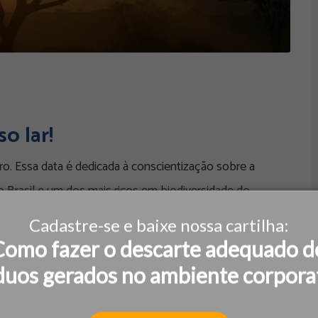
o lar!
. Essa data é dedicada à conscientização sobre a
 Brasil e um dos mais ricos em biodiversidade do
Cadastre-se e baixe nossa cartilha:
Como fazer o descarte adequado d
duos gerados no ambiente corpora