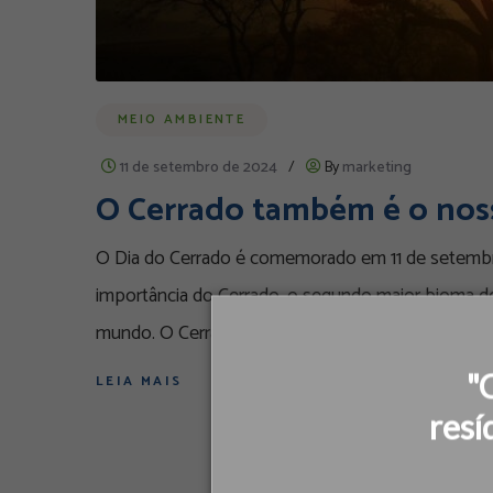
MEIO AMBIENTE
11 de setembro de 2024
/
By
marketing
O Cerrado também é o noss
O Dia do Cerrado é comemorado em 11 de setembro
importância do Cerrado, o segundo maior bioma do
mundo. O Cerrado é
"
LEIA MAIS
resí