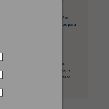
Artigo: Super El Niño:
estamos preparados para
seus impactos na
economia?
Campanha sobre
atividades sísmicas
fortalece diálogo com
comunidades em Mato
Grosso do Sul