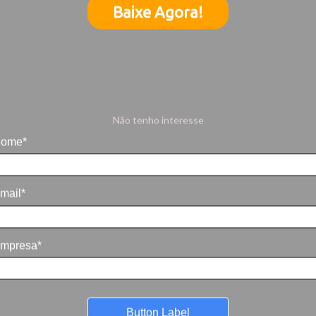
Baixe Agora!
Não tenho interesse
ome*
mail*
mpresa*
Button Label