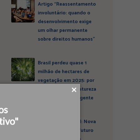
Artigo “Reassentamento
involuntário: quando o
desenvolvimento exige
um olhar permanente
sobre direitos humanos”
Brasil perdeu quase 1
milhão de hectares de
vegetação em 2025: por
que conservar a natureza
continua sendo urgente
os
tivo"
Entrevista ESBrasil: Nova
liderança projeta futuro
do Instituto Ideias