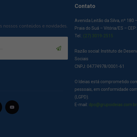
Contato
Avenida Leitão da Silva, nº 180 
os nossos conteúdos e novidades.
Praia do Suá – Vitória/ES – CEP
Tel.:
(27) 3019-2515
Razão social: Instituto de Dese
Sociais
CNPJ: 04774978/0001-61
O Ideias está comprometido co
pessoais, em conformidade com 
(LGPD).
E-mail:
dpo@grupoideias.com.b