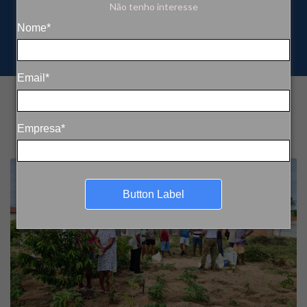
Não tenho interesse
Nome*
Email*
Empresa*
Button Label