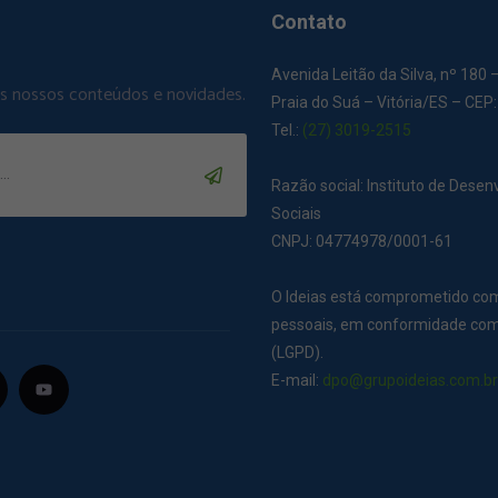
Contato
Avenida Leitão da Silva, nº 180 
os nossos conteúdos e novidades.
Praia do Suá – Vitória/ES – CEP
Tel.:
(27) 3019-2515
Razão social: Instituto de Dese
Sociais
CNPJ: 04774978/0001-61
O Ideias está comprometido co
pessoais, em conformidade com 
(LGPD).
E-mail:
dpo@grupoideias.com.b