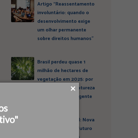
Artigo “Reassentamento
involuntário: quando o
desenvolvimento exige
um olhar permanente
sobre direitos humanos”
Brasil perdeu quase 1
milhão de hectares de
vegetação em 2025: por
que conservar a natureza
continua sendo urgente
os
tivo"
Entrevista ESBrasil: Nova
liderança projeta futuro
do Instituto Ideias