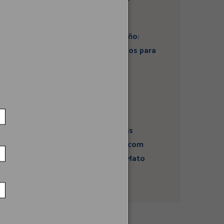
Artigo: Super El Niño:
estamos preparados para
seus impactos na
economia?
Campanha sobre
atividades sísmicas
fortalece diálogo com
comunidades em Mato
Grosso do Sul