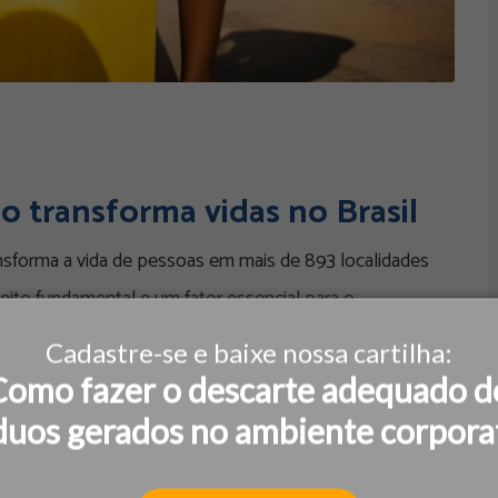
 transforma vidas no Brasil
sforma a vida de pessoas em mais de 893 localidades
eito fundamental e um fator essencial para o
Cadastre-se e baixe nossa cartilha:
Como fazer o descarte adequado d
duos gerados no ambiente corpora