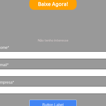
Baixe Agora!
Não tenho interesse
ome*
mail*
mpresa*
Button Label