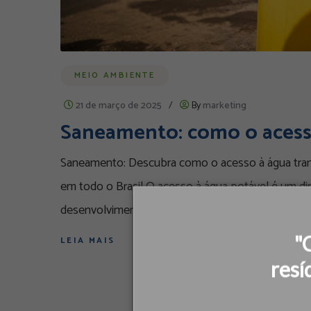
MEIO AMBIENTE
21 de março de 2025
/
By
marketing
Saneamento: como o acesso
Saneamento: Descubra como o acesso à água tran
em todo o Brasil O acesso à água potável é um dir
desenvolvimento humano, econômico
"
LEIA MAIS
resí