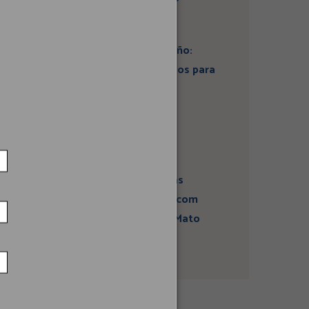
Artigo: Super El Niño:
estamos preparados para
seus impactos na
economia?
Campanha sobre
atividades sísmicas
fortalece diálogo com
comunidades em Mato
Grosso do Sul