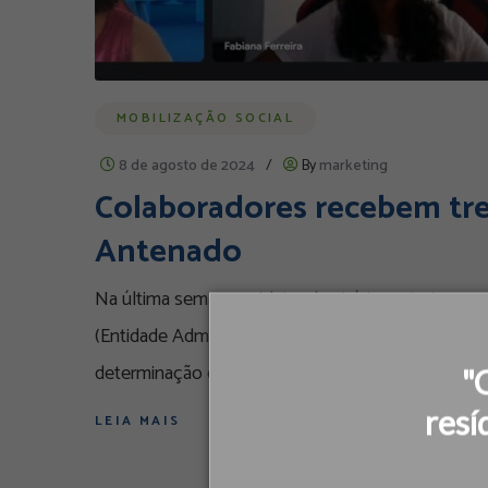
MOBILIZAÇÃO SOCIAL
8 de agosto de 2024
/
By
marketing
Colaboradores recebem tre
Antenado
Na última semana, o Ideias deu início ao treinamen
(Entidade Administradora da Faixa de 3,5 GHz), ent
determinação da Anatel para apoiar a
"
resí
LEIA MAIS