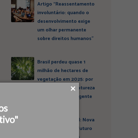
Artigo “Reassentamento
involuntário: quando o
desenvolvimento exige
um olhar permanente
sobre direitos humanos”
Brasil perdeu quase 1
milhão de hectares de
vegetação em 2025: por
que conservar a natureza
continua sendo urgente
os
tivo"
Entrevista ESBrasil: Nova
liderança projeta futuro
do Instituto Ideias