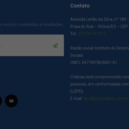
Contato
Avenida Leitão da Silva, nº 180 
os nossos conteúdos e novidades.
Praia do Suá – Vitória/ES – CEP
Tel.:
(27) 3019-2515
Razão social: Instituto de Dese
Sociais
CNPJ: 04774978/0001-61
O Ideias está comprometido co
pessoais, em conformidade com 
(LGPD).
E-mail:
dpo@grupoideias.com.b