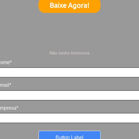
Baixe Agora!
Não tenho interesse
ome*
mail*
mpresa*
Button Label