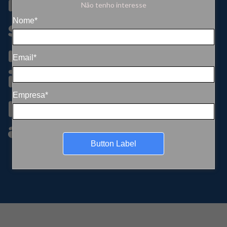
meios de
Não tenho interesse
subsistência e
Nome*
relatórios de
Email*
impacto das
populações
Empresa*
afetadas
Button Label