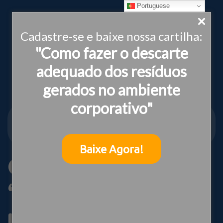
Portuguese
Cadastre-se e baixe nossa cartilha:
"Como fazer o descarte
adequado dos resíduos
gerados no ambiente
corporativo"
INSTITUTO IDEIAS
CARTILHA “SUSTENTABILIDADE PARA EVENTOS –
CAMINHOS PARA UM LEGADO POSITIVO”
Baixe Agora!
Cartilha
“Sustentabilidade
para Eventos –