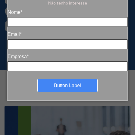
Não tenho interesse
Caminhos para um
Nome*
Legado Positivo”
Email*
Empresa*
Button Label