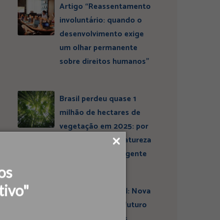
Artigo “Reassentamento
involuntário: quando o
desenvolvimento exige
um olhar permanente
sobre direitos humanos”
Brasil perdeu quase 1
milhão de hectares de
vegetação em 2025: por
que conservar a natureza
continua sendo urgente
os
tivo"
Entrevista ESBrasil: Nova
liderança projeta futuro
do Instituto Ideias