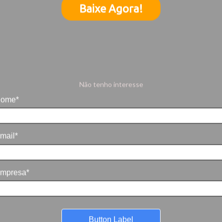
Baixe Agora!
Não tenho interesse
ome*
mail*
mpresa*
Button Label