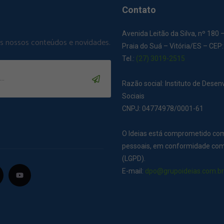
Contato
Avenida Leitão da Silva, nº 180 
os nossos conteúdos e novidades.
Praia do Suá – Vitória/ES – CEP
Tel.:
(27) 3019-2515
Razão social: Instituto de Dese
Sociais
CNPJ: 04774978/0001-61
O Ideias está comprometido co
pessoais, em conformidade com 
(LGPD).
E-mail:
dpo@grupoideias.com.b