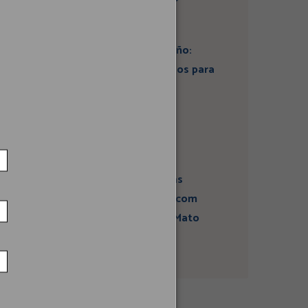
Artigo: Super El Niño:
estamos preparados para
seus impactos na
economia?
Campanha sobre
atividades sísmicas
fortalece diálogo com
comunidades em Mato
Grosso do Sul