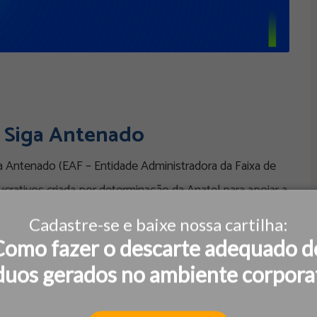
da Siga Antenado
ga Antenado (EAF – Entidade Administradora da Faixa de
ucrativos criada por determinação da Anatel para apoiar a
Cadastre-se e baixe nossa cartilha:
Como fazer o descarte adequado d
duos gerados no ambiente corpora