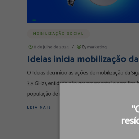
MOBILIZAÇÃO SOCIAL
8 de julho de 2024
/
By
marketing
Ideias inicia mobilização 
O Ideias deu início as ações de mobilização da Si
3,5 GHz), entidade não governamental e sem fins l
população de menor renda na substituição
"
LEIA MAIS
resí