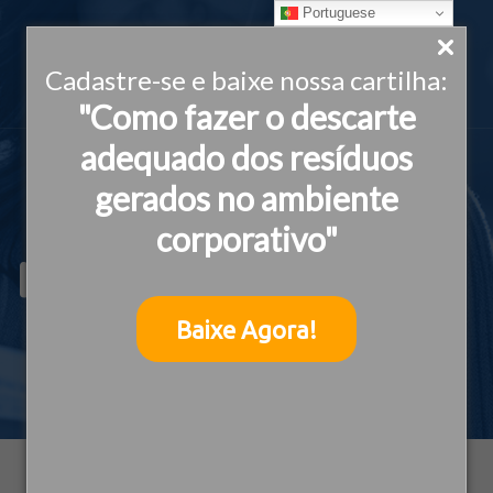
Portuguese
Cadastre-se e baixe nossa cartilha:
"Como fazer o descarte
adequado dos resíduos
gerados no ambiente
corporativo"
News
Baixe Agora!